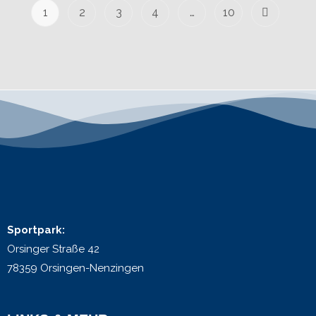
1
2
3
4
…
10
Sportpark:
Orsinger Straße 42
78359 Orsingen-Nenzingen