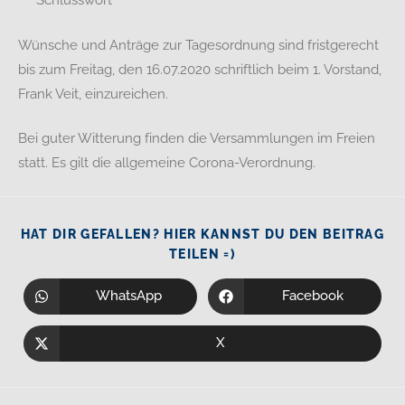
Schlusswort
Wünsche und Anträge zur Tagesordnung sind fristgerecht
bis zum Freitag, den 16.07.2020 schriftlich beim 1. Vorstand,
Frank Veit, einzureichen.
Bei guter Witterung finden die Versammlungen im Freien
statt. Es gilt die allgemeine Corona-Verordnung.
HAT DIR GEFALLEN? HIER KANNST DU DEN BEITRAG
TEILEN =)
WhatsApp
Facebook
X