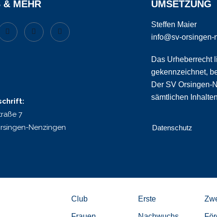
S & MEHR
UMSETZUNG
Steffen Maier
info@sv-orsingen-
Das Urheberrecht li
gekennzeichnet, b
Der SV Orsingen-Ne
sämtlichen Inhalte
chrift:
traße 7
rsingen-Nenzingen
Datenschutz
Club
Erste
Zwe
Frauen
Nachwuchs
För