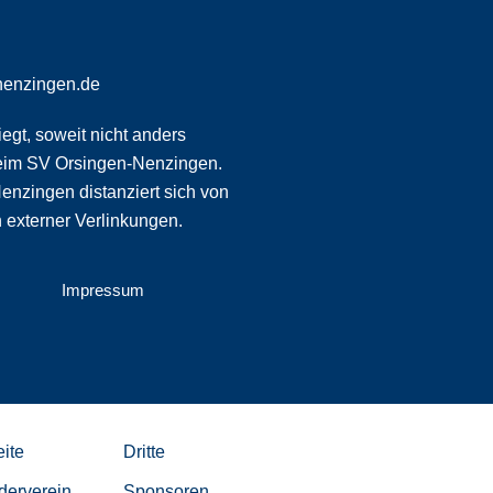
nenzingen.de
egt, soweit nicht anders
eim SV Orsingen-Nenzingen.
nzingen distanziert sich von
n externer Verlinkungen.
Impressum
ite
Dritte
derverein
Sponsoren