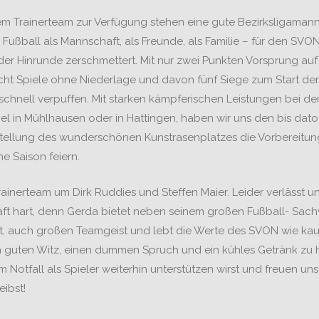
dem Trainerteam zur Verfügung stehen eine gute Bezirksligaman
Fußball als Mannschaft, als Freunde, als Familie – für den SV
er Hinrunde zerschmettert. Mit nur zwei Punkten Vorsprung au
ht Spiele ohne Niederlage und davon fünf Siege zum Start der
 schnell verpuffen. Mit starken kämpferischen Leistungen bei 
in Mühlhausen oder in Hattingen, haben wir uns den bis dato 
igstellung des wunderschönen Kunstrasenplatzes die Vorbereitung
 Saison feiern.
ainerteam um Dirk Ruddies und Steffen Maier. Leider verlässt u
chaft hart, denn Gerda bietet neben seinem großen Fußball- Sac
lt, auch großen Teamgeist und lebt die Werte des SVON wie kaum
 guten Witz, einen dummen Spruch und ein kühles Getränk zu h
m Notfall als Spieler weiterhin unterstützen wirst und freuen uns
ibst!