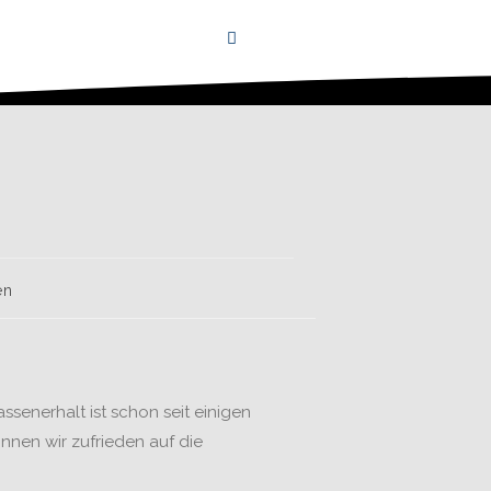
en
senerhalt ist schon seit einigen
nen wir zufrieden auf die