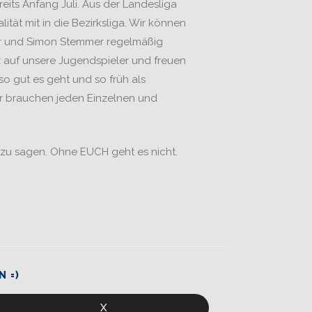
eits Anfang Juli. Aus der Landesliga
tät mit in die Bezirksliga. Wir können
ner und Simon Stemmer regelmäßig
lz auf unsere Jugendspieler und freuen
so gut es geht und so früh als
ir brauchen jeden Einzelnen und
 zu sagen. Ohne EUCH geht es nicht.
N =)
X