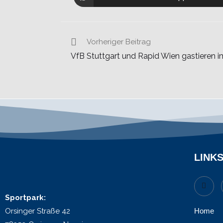
Vorheriger Beitrag
VfB Stuttgart und Rapid Wien gastieren i
LINK
Sportpark:
Orsinger Straße 42
Home