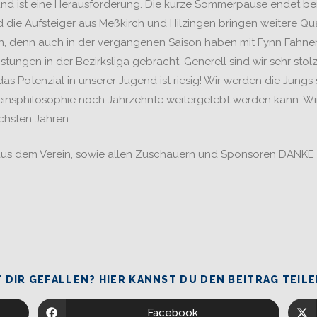
 und ist eine Herausforderung. Die kurze Sommerpause endet ber
 die Aufsteiger aus Meßkirch und Hilzingen bringen weitere Quali
sein, denn auch in der vergangenen Saison haben mit Fynn Fah
tungen in der Bezirksliga gebracht. Generell sind wir sehr sto
 Potenzial in unserer Jugend ist riesig! Wir werden die Jungs 
reinsphilosophie noch Jahrzehnte weitergelebt werden kann. W
ächsten Jahren.
en aus dem Verein, sowie allen Zuschauern und Sponsoren DANKE
 DIR GEFALLEN? HIER KANNST DU DEN BEITRAG TEILE
Facebook