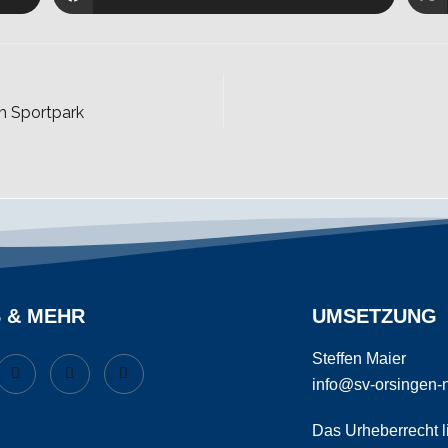
m Sportpark
S & MEHR
UMSETZUNG
Steffen Maier
info@sv-orsingen-
Das Urheberrecht li