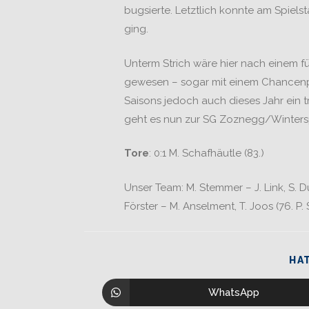
bugsierte. Letztlich konnte am Spiels
ging.
Unterm Strich wäre hier nach einem fü
gewesen – sogar mit einem Chancenpl
Saisons jedoch auch dieses Jahr ein 
geht es nun zur SG Zoznegg/Winterspü
Tore
: 0:1 M. Schafhäutle (83.)
Unser Team: M. Stemmer – J. Link, S. Durn
Förster – M. Anselment, T. Joos (76. P.
HAT
WhatsApp