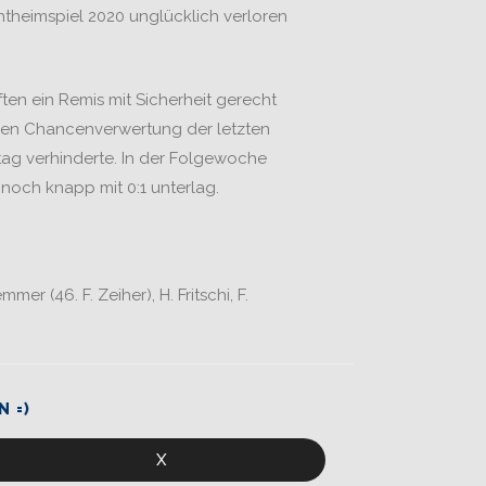
htheimspiel 2020 unglücklich verloren
ten ein Remis mit Sicherheit gerecht
den Chancenverwertung der letzten
tag verhinderte. In der Folgewoche
noch knapp mit 0:1 unterlag.
mer (46. F. Zeiher), H. Fritschi, F.
N =)
X