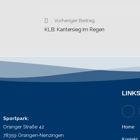
Vorheriger Beitrag
KLB: Kantersieg im Regen
LINK
Sportpark:
Orsinger Straße 42
Home
78359 Orsingen-Nenzingen
Kontakt