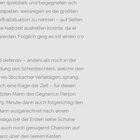
ren spielstark und begegneten sich
usspielen, weswegen es die größten
fballsituation zu nennen – auf Seiten
te Halbzeit aushelfen konnte, da er
rden. Folglich ging es mit einem 0:0
 defensiv – anders als noch in der
idung des Schiedsrichters, welche den
ines Stockacher Verteidigers sprang,
h eine Frage der Zeit – für diesen
letzten Mann des Gegners in Person
 79. Minute dann auch folgerichtig den
s dann ausgerechnet nach einem
esliga bei der Ersten seine Schuhe
te auch noch genügend Chancen auf
tanz über den leeren Kasten