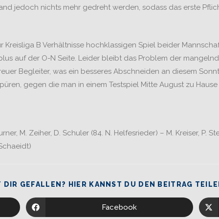
tand jedoch nichts mehr gedreht werden, sodass das erste Pflic
r Kreisliga B Verhältnisse hochklassigen Spiel beider Mannschaf
us auf der O-N Seite. Leider bleibt das Problem der mangeln
treuer Begleiter, was ein besseres Abschneiden an diesem Sonn
ren, gegen die man in einem Testspiel Mitte August zu Hause 
er, M. Zeiher, D. Schuler (84. N. Helfesrieder) – M. Kreiser, P. Stem
 Schaeidt)
 DIR GEFALLEN? HIER KANNST DU DEN BEITRAG TEILE
Facebook