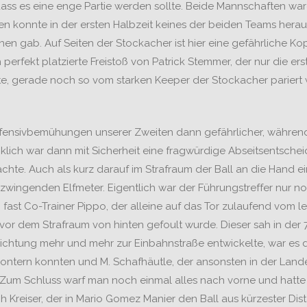
 dass es eine enge Partie werden sollte. Beide Mannschaften wa
 konnte in der ersten Halbzeit keines der beiden Teams hera
n gab. Auf Seiten der Stockacher ist hier eine gefährliche Kop
perfekt platzierte Freistoß von Patrick Stemmer, der nur die ers
, gerade noch so vom starken Keeper der Stockacher pariert we
ffensivbemühungen unserer Zweiten dann gefährlicher, während
lich war dann mit Sicherheit eine fragwürdige Abseitsentsche
achte. Auch als kurz darauf im Strafraum der Ball an die Hand e
zwingenden Elfmeter. Eigentlich war der Führungstreffer nur noc
 fast Co-Trainer Pippo, der alleine auf das Tor zulaufend vom 
z vor dem Strafraum von hinten gefoult wurde. Dieser sah in der
lrichtung mehr und mehr zur Einbahnstraße entwickelte, war e
kontern konnten und M. Schafhäutle, der ansonsten in der Land
. Zum Schluss warf man noch einmal alles nach vorne und hat
 Kreiser, der in Mario Gomez Manier den Ball aus kürzester Dis