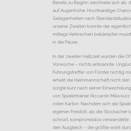
Bereits zu Beginn zeichnete sich ab,
auf Augenhöhe. Hochkarätige Chancen
Gelegenheiten nach Standardsituatione
unserer Zweiten konnte der eigentlich 
mittags Verbrechen bekämpfen musste
in die Pause.
In der zweiten Halbzeit wurden die O
Vorwoche – nichts anbrannte. Unglück
Führungstreffer von Förster nichtig m
erhielt die Heimmannschaft nicht den 
sorgte kurz nach seiner Einwechslung
von Spielertrainer Riccardo Milia kur
roten Karton. Nachdem sich die Spie
eigenen Freistoß, als die Stockacher 
schnürt, kompromisslos verwandelte
den Ausgleich – die größte wohl durch